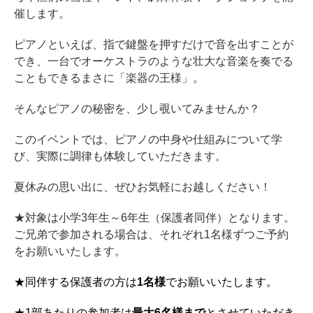
ホフマングランドピアノ
催します。
ホフマンアップライトピアノ
ピアノといえば、指で鍵盤を押すだけで音を出すことが
中古ピアノ
でき、一台でオーケストラのような壮大な音楽を奏でる
こともできるまさに「楽器の王様」。
そんなピアノの秘密を、少し覗いてみませんか？
このイベントでは、ピアノの中身や仕組みについて学
び、実際に調律も体験していただきます。
調律
夏休みの思い出に、ぜひお気軽にお越しください！
修理
★対象は小学3年生～6年生（保護者同伴）となります。
タッチ・音色の調整
ご兄弟で参加される場合は、それぞれ1名様ずつご予約
をお願いいたします。
ピアノクリーニングと引越し
ピアノレンタル
★同伴する保護者の方は
1名様
でお願いいたします。
★1部あたりの参加者は
最大6名様まで
とさせていただき