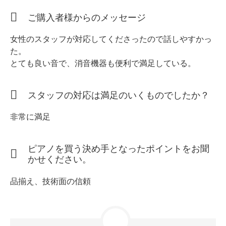
ホフマングランドピアノ
ご購入者様からのメッセージ
ホフマンアップライトピアノ
中古ピアノ
女性のスタッフが対応してくださったので話しやすかっ
た。
とても良い音で、消音機器も便利で満足している。
スタッフの対応は満足のいくものでしたか？
非常に満足
調律
ピアノを買う決め手となったポイントをお聞
修理
かせください。
タッチ・音色の調整
品揃え、技術面の信頼
ピアノクリーニングと引越し
ピアノレンタル