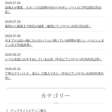
2026.07.20
品揃えが豊富、スタッフの説明が分かりやすい（ペトロフ/P118D1/天白
区）
2026.07.18
最初から最後まで対応が誠実（修理ピアノ/ヤマハ/U2C/天白区）
2026.07.08
今までとは比べ物にならないくらい弾いている時間が楽しい（ベヒシュタ
イン/A.175/福井県）
2026.06.23
いつも生徒におすすめしているお店（中古ピアノ/ヤマハ/C3XA/犬山市）
2026.05.24
丁寧なアドバイス、安心して購入できた（中古ピアノ/ヤマハ/U3H/中津川
市）
カテゴリー
アップライトピアノご購入