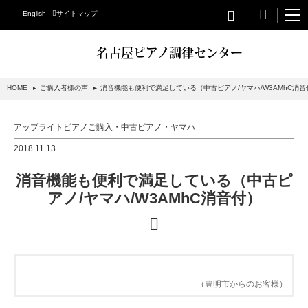
English
サイトマップ
名古屋ピアノ調律センター
HOME
ご購入者様の声
消音機能も便利で満足している（中古ピアノ/ヤマハ/W3AMhC消音
STEINWAY&SONS
アップライトピアノご購入
・
中古ピアノ
・
ヤマハ
スタインウェイについて
2018.11.13
グランドピアノ
消音機能も便利で満足している（中古ピ
アップライトピアノ
アノ/ヤマハ/W3AMhC消音付）
PETROF
BECHSTEIN
ベヒシュタイングランドピアノ
（豊明市からのお客様）
ベヒシュタインアップライトピアノ