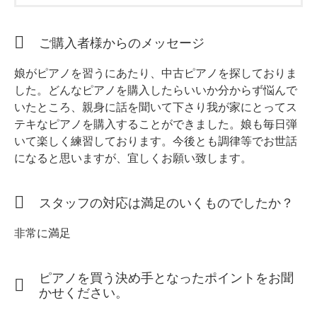
ホフマングランドピアノ
ホフマンアップライトピアノ
ご購入者様からのメッセージ
中古ピアノ
娘がピアノを習うにあたり、中古ピアノを探しておりま
した。どんなピアノを購入したらいいか分からず悩んで
いたところ、親身に話を聞いて下さり我が家にとってス
テキなピアノを購入することができました。娘も毎日弾
いて楽しく練習しております。今後とも調律等でお世話
になると思いますが、宜しくお願い致します。
調律
スタッフの対応は満足のいくものでしたか？
修理
非常に満足
タッチ・音色の調整
ピアノクリーニングと引越し
ピアノを買う決め手となったポイントをお聞
ピアノレンタル
かせください。