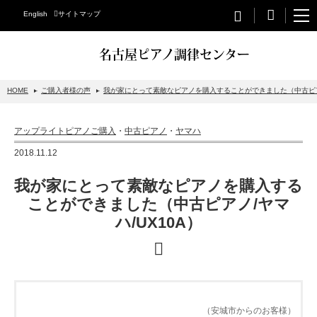
English
サイトマップ
名古屋ピアノ調律センター
HOME
ご購入者様の声
我が家にとって素敵なピアノを購入することができました（中古ピアノ
STEINWAY&SONS
アップライトピアノご購入
・
中古ピアノ
・
ヤマハ
スタインウェイについて
2018.11.12
グランドピアノ
我が家にとって素敵なピアノを購入する
アップライトピアノ
ことができました（中古ピアノ/ヤマ
ハ/UX10A）
PETROF
BECHSTEIN
ベヒシュタイングランドピアノ
ベヒシュタインアップライトピアノ
（安城市からのお客様）