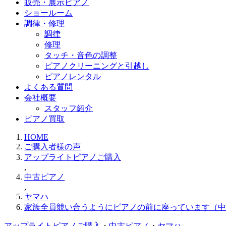
販売・展示ピアノ
ショールーム
調律・修理
調律
修理
タッチ・音色の調整
ピアノクリーニングと引越し
ピアノレンタル
よくある質問
会社概要
スタッフ紹介
ピアノ買取
HOME
ご購入者様の声
アップライトピアノご購入
,
中古ピアノ
,
ヤマハ
家族全員競い合うようにピアノの前に座っています（中古ピ
アップライトピアノご購入
・
中古ピアノ
・
ヤマハ