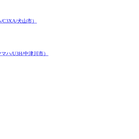
C3XA/犬山市）
ハ/U3H/中津川市）