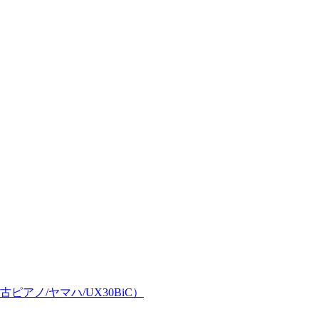
アノ/ヤマハ/UX30BiC）