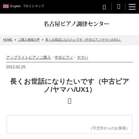
English
サイトマップ
名古屋ピアノ調律センター
HOME
ご購入者様の声
長くお世話になりたいです（中古ピアノ/ヤマハ/UX1）
STEINWAY&SONS
アップライトピアノご購入
・
中古ピアノ
・
ヤマハ
スタインウェイについて
2012.02.25
グランドピアノ
長くお世話になりたいです（中古ピア
アップライトピアノ
ノ/ヤマハ/UX1）
PETROF
BECHSTEIN
ベヒシュタイングランドピアノ
（可児市からのお客様）
ベヒシュタインアップライトピアノ