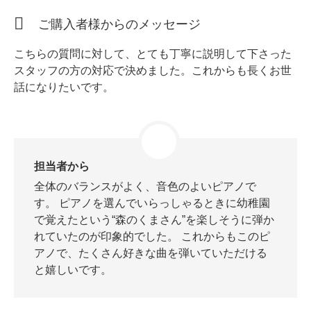
ホフマングランドピアノ
ご購入者様からのメッセージ
ホフマンアップライトピアノ
中古ピアノ
こちらの質問に対して、とても丁寧に説明して下さった
スタッフの方の対応で決めました。これからも長くお世
話になりたいです。
担当者から
調律
全体のバランスがよく、音色のよいピアノで
す。 ピアノを選んでいらっしゃるときに幼稚園
修理
で覚えたという“森のくまさん”を楽しそうに弾か
タッチ・音色の調整
れていたのが印象的でした。 これからもこのピ
アノで、たくさん好きな曲を弾いていただける
ピアノクリーニングと引越し
と嬉しいです。
ピアノレンタル