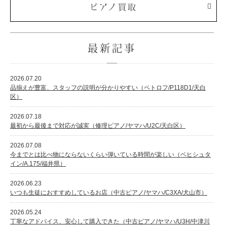
ピアノ買取
最新記事
2026.07.20
品揃えが豊富、スタッフの説明が分かりやすい（ペトロフ/P118D1/天白
区）
2026.07.18
最初から最後まで対応が誠実（修理ピアノ/ヤマハ/U2C/天白区）
2026.07.08
今までとは比べ物にならないくらい弾いている時間が楽しい（ベヒシュタ
イン/A.175/福井県）
2026.06.23
いつも生徒におすすめしているお店（中古ピアノ/ヤマハ/C3XA/犬山市）
2026.05.24
丁寧なアドバイス、安心して購入できた（中古ピアノ/ヤマハ/U3H/中津川