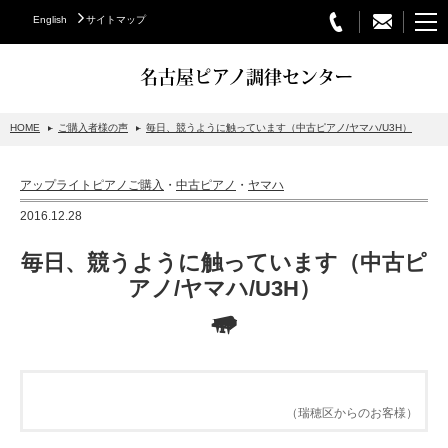
English
サイトマップ
名古屋ピアノ調律センター
HOME
ご購入者様の声
毎日、競うように触っています（中古ピアノ/ヤマハ/U3H）
STEINWAY&SONS
アップライトピアノご購入
・
中古ピアノ
・
ヤマハ
スタインウェイについて
2016.12.28
グランドピアノ
毎日、競うように触っています（中古ピ
アップライトピアノ
アノ/ヤマハ/U3H）
PETROF
BECHSTEIN
ベヒシュタイングランドピアノ
（瑞穂区からのお客様）
ベヒシュタインアップライトピアノ