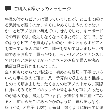
ホフマングランドピアノ
ご購入者様からのメッセージ
ホフマンアップライトピアノ
中古ピアノ
年長の時からピアノは習っていましたが、どこまで続け
る気持ちが続くのか、すぐにやめてしまうのではない
か…とピアノは買い与えていませんでした。キーボード
での練習では、物足りなくなってきた時に、どこで、ど
のようなピアノを買えばよいのか、全くわからずピアノ
を習っている人に聞いて、情報を集めてはいました。信
頼できるお店で、買った後もしっかりとメンテナンスし
て頂けると評判がよかったこちらのお店で購入を決め、
調律
他店は見に行きませんでした。
全く何もわからない私達に、初めから親切・丁寧にいろ
修理
いろな事を教えて頂き、又、予算内で収まるよう相談に
タッチ・音色の調整
ものって頂きました。たくさんのピアノの中から、実際
に弾いてみてピアノのタッチや音を本人が気に入ったも
ピアノクリーニングと引越し
のが購入でき、満足しています。実際に部屋に置いてみ
ピアノレンタル
ると、前からそこにあったかのように、違和感もなく、
娘（小2）と息子（3才）が毎日、競うように触っていま