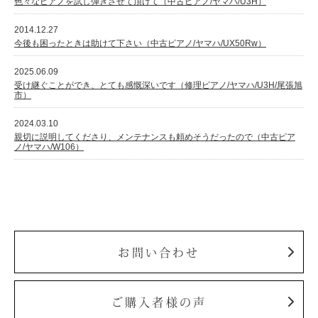
色々なピアノを試し弾きさせて頂けて（中古ピアノ/ヤマハ/U3H）
2014.12.27
今後も困ったときは助けて下さい（中古ピアノ/ヤマハ/UX50Rw）
2025.06.09
受け継ぐことができ、とても感慨深いです（修理ピアノ/ヤマハ/U3H/尾張旭
市）
2024.03.10
親切に説明してくださり、メンテナンスも頼めそうだったので（中古ピア
ノ/ヤマハ/W106）
お問い合わせ
ご購入者様の声