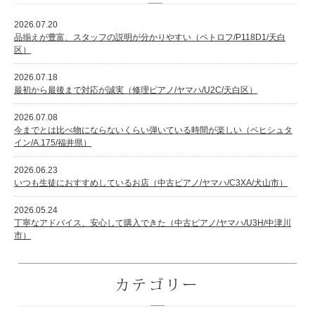
2026.07.20
品揃えが豊富、スタッフの説明が分かりやすい（ペトロフ/P118D1/天白
区）
2026.07.18
最初から最後まで対応が誠実（修理ピアノ/ヤマハ/U2C/天白区）
2026.07.08
今までとは比べ物にならないくらい弾いている時間が楽しい（ベヒシュタ
イン/A.175/福井県）
2026.06.23
いつも生徒におすすめしているお店（中古ピアノ/ヤマハ/C3XA/犬山市）
2026.05.24
丁寧なアドバイス、安心して購入できた（中古ピアノ/ヤマハ/U3H/中津川
市）
カテゴリー