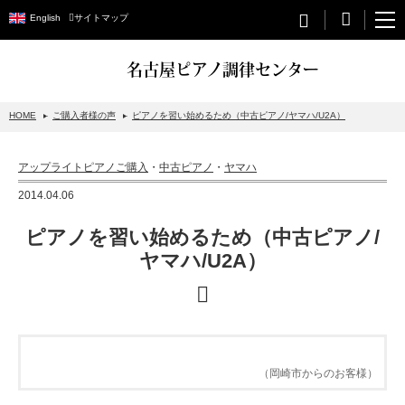
English
サイトマップ
名古屋ピアノ調律センター
HOME
ご購入者様の声
ピアノを習い始めるため（中古ピアノ/ヤマハ/U2A）
STEINWAY&SONS
アップライトピアノご購入
・
中古ピアノ
・
ヤマハ
スタインウェイについて
2014.04.06
グランドピアノ
ピアノを習い始めるため（中古ピアノ/
アップライトピアノ
ヤマハ/U2A）
PETROF
BECHSTEIN
ベヒシュタイングランドピアノ
（岡崎市からのお客様）
ベヒシュタインアップライトピアノ