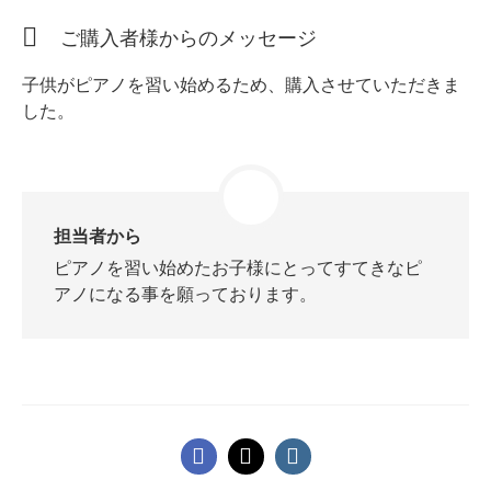
ホフマングランドピアノ
ご購入者様からのメッセージ
ホフマンアップライトピアノ
中古ピアノ
子供がピアノを習い始めるため、購入させていただきま
した。
担当者から
ピアノを習い始めたお子様にとってすてきなピ
調律
アノになる事を願っております。
修理
タッチ・音色の調整
ピアノクリーニングと引越し
ピアノレンタル