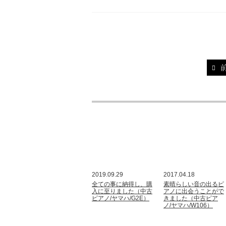
2019.09.29
2017.04.18
全ての事に納得し、購
素晴らしい音の出るピ
入に至りました（中古
アノに出会うことがで
ピアノ/ヤマハ/G2E）
きました（中古ピア
ノ/ヤマハ/W106）