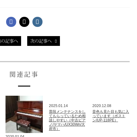
前の記事へ
次の記事へ
関連記事
2025.01.14
2020.12.08
普段メンテナンスをし
音色も見た目も気に入
てもらっているため相
っています（ボスト
談しやすい（中古ピア
ン/UP-118PE）
ノ/ヤマハ/UX30Wn/大
府市）
2020.01.04