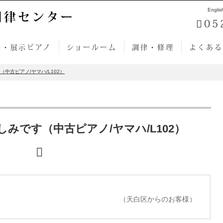
Englis
調律センター
05
売・展示ピアノ
ショールーム
調律・修理
よくある
中古ピアノ/ヤマハ/L102）
みです（中古ピアノ/ヤマハ/L102）
（天白区からのお客様）