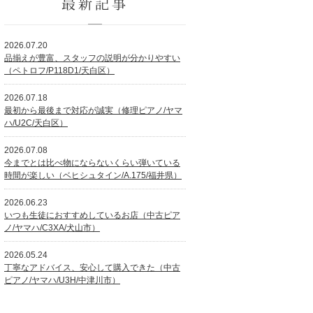
最新記事
2026.07.20
品揃えが豊富、スタッフの説明が分かりやすい
（ペトロフ/P118D1/天白区）
2026.07.18
最初から最後まで対応が誠実（修理ピアノ/ヤマ
ハ/U2C/天白区）
2026.07.08
今までとは比べ物にならないくらい弾いている
時間が楽しい（ベヒシュタイン/A.175/福井県）
2026.06.23
いつも生徒におすすめしているお店（中古ピア
ノ/ヤマハ/C3XA/犬山市）
2026.05.24
丁寧なアドバイス、安心して購入できた（中古
ピアノ/ヤマハ/U3H/中津川市）