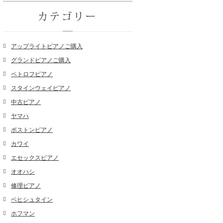
カテゴリー
アップライトピアノご購入
グランドピアノご購入
ペトロフピアノ
スタインウェイピアノ
中古ピアノ
ヤマハ
ボストンピアノ
カワイ
エセックスピアノ
オオハシ
修理ピアノ
ベヒシュタイン
ホフマン