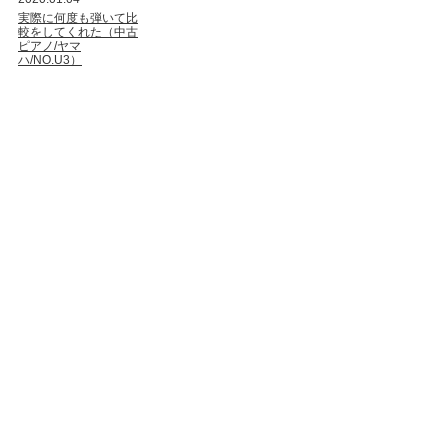
実際に何度も弾いて比
較をしてくれた（中古
ピアノ/ヤマ
ハ/NO.U3）