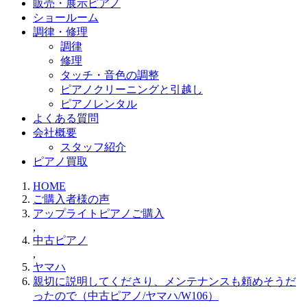
販売・展示ピアノ
ショールーム
調律・修理
調律
修理
タッチ・音色の調整
ピアノクリーニングと引越し
ピアノレンタル
よくある質問
会社概要
スタッフ紹介
ピアノ買取
HOME
ご購入者様の声
アップライトピアノご購入
,
中古ピアノ
,
ヤマハ
親切に説明してくださり、メンテナンスも頼めそうだ
ったので（中古ピアノ/ヤマハ/W106）