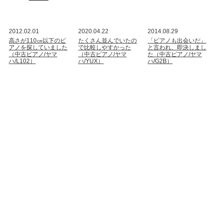
2012.02.01
2020.04.22
2014.08.29
高さが110㎝以下のピ
たくさん並んでいたの
「ピアノも出会いだ」
アノを探していました
で比較しやすかった
と言われ、即決しまし
（中古ピアノ/ヤマ
（中古ピアノ/ヤマ
た（中古ピアノ/ヤマ
ハ/L102）
ハ/YUX）
ハ/G2B）