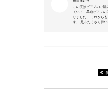
担当者から
この度はピアノのご購
ていて、早速ピアノの
りました。 これから
す。 是非たくさん弾