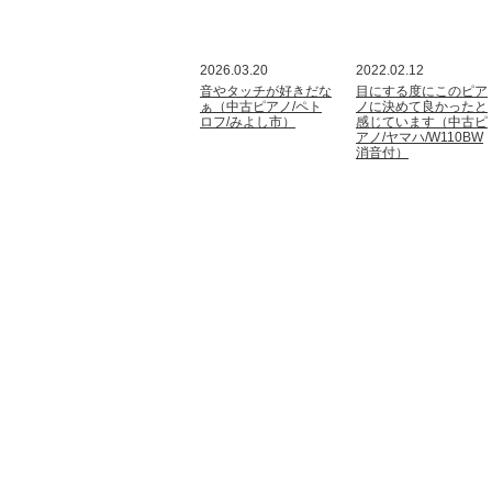
2026.03.20
2022.02.12
音やタッチが好きだな
目にする度にこのピア
ぁ（中古ピアノ/ペト
ノに決めて良かったと
ロフ/みよし市）
感じています（中古ピ
アノ/ヤマハ/W110BW
消音付）