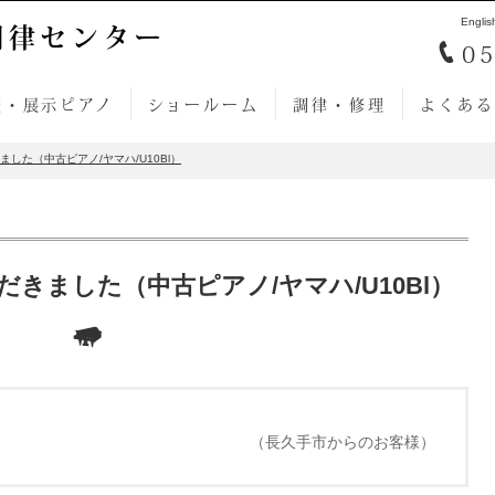
Englis
調律センター
05
売・展示ピアノ
ショールーム
調律・修理
よくある
した（中古ピアノ/ヤマハ/U10Bl）
きました（中古ピアノ/ヤマハ/U10Bl）
（長久手市からのお客様）