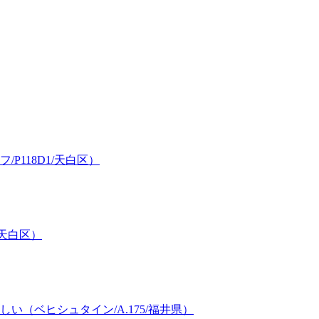
118D1/天白区）
/天白区）
（ベヒシュタイン/A.175/福井県）