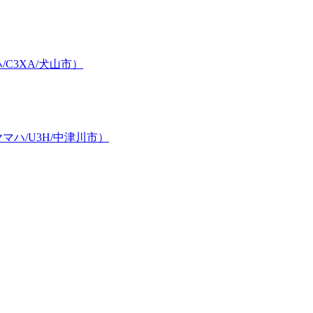
C3XA/犬山市）
ハ/U3H/中津川市）