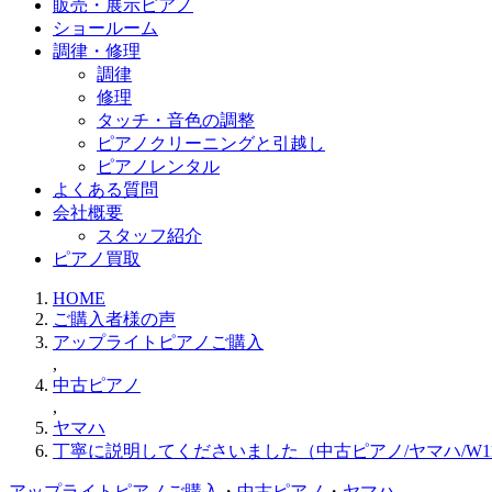
販売・展示ピアノ
ショールーム
調律・修理
調律
修理
タッチ・音色の調整
ピアノクリーニングと引越し
ピアノレンタル
よくある質問
会社概要
スタッフ紹介
ピアノ買取
HOME
ご購入者様の声
アップライトピアノご購入
,
中古ピアノ
,
ヤマハ
丁寧に説明してくださいました（中古ピアノ/ヤマハ/W11
アップライトピアノご購入
・
中古ピアノ
・
ヤマハ