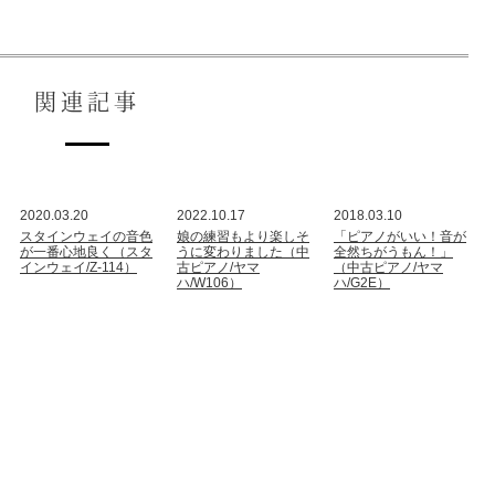
関連記事
2020.03.20
2022.10.17
2018.03.10
スタインウェイの音色
娘の練習もより楽しそ
「ピアノがいい！音が
が一番心地良く（スタ
うに変わりました（中
全然ちがうもん！」
インウェイ/Z-114）
古ピアノ/ヤマ
（中古ピアノ/ヤマ
ハ/W106）
ハ/G2E）