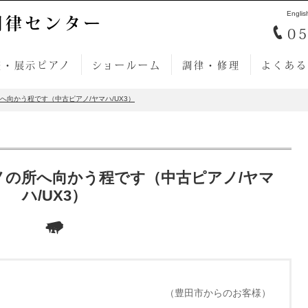
Englis
調律センター
05
売・展示ピアノ
ショールーム
調律・修理
よくある
へ向かう程です（中古ピアノ/ヤマハ/UX3）
ノの所へ向かう程です（中古ピアノ/ヤマ
ハ/UX3）
（豊田市からのお客様）