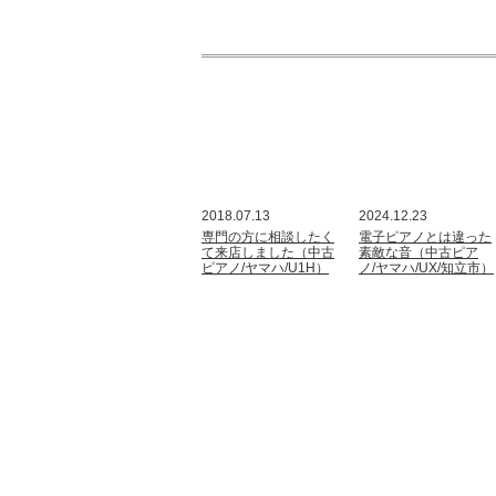
2018.07.13
2024.12.23
専門の方に相談したく
電子ピアノとは違った
て来店しました（中古
素敵な音（中古ピア
ピアノ/ヤマハ/U1H）
ノ/ヤマハ/UX/知立市）