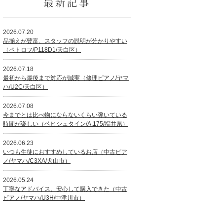
最新記事
2026.07.20
品揃えが豊富、スタッフの説明が分かりやすい
（ペトロフ/P118D1/天白区）
2026.07.18
最初から最後まで対応が誠実（修理ピアノ/ヤマ
ハ/U2C/天白区）
2026.07.08
今までとは比べ物にならないくらい弾いている
時間が楽しい（ベヒシュタイン/A.175/福井県）
2026.06.23
いつも生徒におすすめしているお店（中古ピア
ノ/ヤマハ/C3XA/犬山市）
2026.05.24
丁寧なアドバイス、安心して購入できた（中古
ピアノ/ヤマハ/U3H/中津川市）