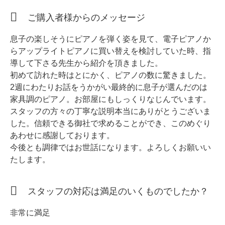
ホフマングランドピアノ
ご購入者様からのメッセージ
ホフマンアップライトピアノ
中古ピアノ
息子の楽しそうにピアノを弾く姿を見て、電子ピアノか
らアップライトピアノに買い替えを検討していた時、指
導して下さる先生から紹介を頂きました。
初めて訪れた時はとにかく、ピアノの数に驚きました。
2週にわたりお話をうかがい最終的に息子が選んだのは
家具調のピアノ。お部屋にもしっくりなじんでいます。
スタッフの方々の丁寧な説明本当にありがとうございま
した。信頼できる御社で求めることができ、このめぐり
調律
あわせに感謝しております。
今後とも調律ではお世話になります。よろしくお願いい
修理
たします。
タッチ・音色の調整
ピアノクリーニングと引越し
スタッフの対応は満足のいくものでしたか？
ピアノレンタル
非常に満足