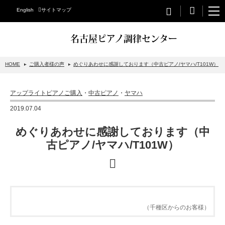
English
サイトマップ
名古屋ピアノ調律センター
HOME
ご購入者様の声
めぐりあわせに感謝しております（中古ピアノ/ヤマハ/T101W）
STEINWAY&SONS
アップライトピアノご購入
・
中古ピアノ
・
ヤマハ
スタインウェイについて
2019.07.04
グランドピアノ
めぐりあわせに感謝しております（中
アップライトピアノ
古ピアノ/ヤマハ/T101W）
PETROF
BECHSTEIN
ベヒシュタイングランドピアノ
（千種区からのお客様）
ベヒシュタインアップライトピアノ