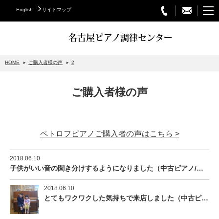
English
サイトマップ
名古屋ピアノ調律センター
HOME
ご購入者様の声
2
STEINWAY&SONS
ご購入者様の声
スタインウェイについて
グランドピアノ
ペトロフピアノご購入者の声はこちら >
アップライトピアノ
PETROF
2018.06.10
子供がいい音の聞き分けするようになりました（中古ピアノ/ヤマハ/C5A）
BECHSTEIN
ベヒシュタイングランドピアノ
2018.06.10
とてもワクワクした気持ちで来店しました（中古ピアノ/ヤマハ/U7C）
ベヒシュタインアップライトピアノ