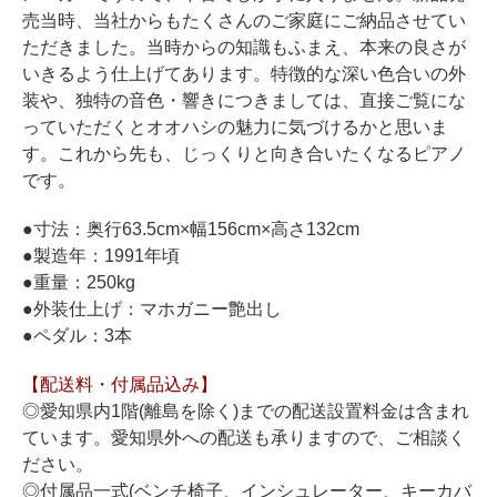
ホフマングランドピアノ
売当時、当社からもたくさんのご家庭にご納品させてい
ホフマンアップライトピアノ
ただきました。当時からの知識もふまえ、本来の良さが
いきるよう仕上げてあります。特徴的な深い色合いの外
中古ピアノ
装や、独特の音色・響きにつきましては、直接ご覧にな
っていただくとオオハシの魅力に気づけるかと思いま
す。これから先も、じっくりと向き合いたくなるピアノ
です。
●寸法：奥行63.5cm×幅156cm×高さ132cm
●製造年：1991年頃
●重量：250kg
調律
●外装仕上げ：マホガニー艶出し
修理
●ペダル：3本
タッチ・音色の調整
【配送料・付属品込み】
ピアノクリーニングと引越し
◎愛知県内1階(離島を除く)までの配送設置料金は含まれ
ています。愛知県外への配送も承りますので、ご相談く
ピアノレンタル
ださい。
◎付属品一式(ベンチ椅子、インシュレーター、キーカバ