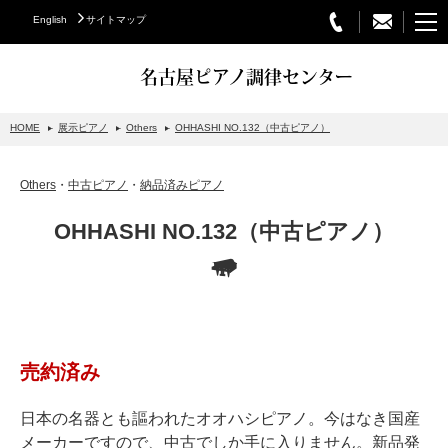
English
サイトマップ
名古屋ピアノ調律センター
HOME
展示ピアノ
Others
OHHASHI NO.132（中古ピアノ）
STEINWAY&SONS
Others
・
中古ピアノ
・
納品済みピアノ
スタインウェイについて
OHHASHI NO.132（中古ピアノ）
グランドピアノ
アップライトピアノ
PETROF
BECHSTEIN
売約済み
ベヒシュタイングランドピアノ
ベヒシュタインアップライトピアノ
日本の名器とも謳われたオオハシピアノ。今はなき国産
メーカーですので、中古でしか手に入りません。新品発