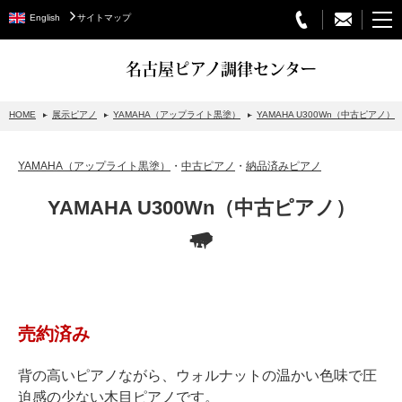
English
サイトマップ
名古屋ピアノ調律センター
HOME
展示ピアノ
YAMAHA（アップライト黒塗）
YAMAHA U300Wn（中古ピアノ）
STEINWAY&SONS
YAMAHA（アップライト黒塗）
・
中古ピアノ
・
納品済みピアノ
スタインウェイについて
YAMAHA U300Wn（中古ピアノ）
グランドピアノ
アップライトピアノ
PETROF
BECHSTEIN
売約済み
ベヒシュタイングランドピアノ
ベヒシュタインアップライトピアノ
背の高いピアノながら、ウォルナットの温かい色味で圧
迫感の少ない木目ピアノです。