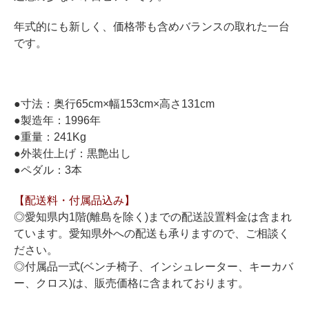
ホフマングランドピアノ
年式的にも新しく、価格帯も含めバランスの取れた一台
ホフマンアップライトピアノ
です。
中古ピアノ
●寸法：奥行65cm×幅153cm×高さ131cm
●製造年：1996年
●重量：241Kg
●外装仕上げ：黒艶出し
●ペダル：3本
調律
【配送料・付属品込み】
修理
◎愛知県内1階(離島を除く)までの配送設置料金は含まれ
タッチ・音色の調整
ています。愛知県外への配送も承りますので、ご相談く
ださい。
ピアノクリーニングと引越し
◎付属品一式(ベンチ椅子、インシュレーター、キーカバ
ピアノレンタル
ー、クロス)は、販売価格に含まれております。