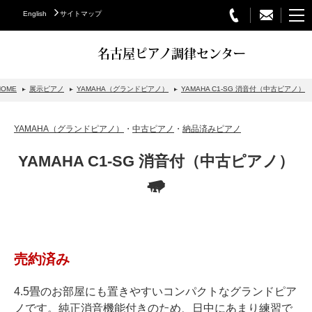
English
サイトマップ
名古屋ピアノ調律センター
HOME
展示ピアノ
YAMAHA（グランドピアノ）
YAMAHA C1-SG 消音付（中古ピアノ）
STEINWAY&SONS
YAMAHA（グランドピアノ）
・
中古ピアノ
・
納品済みピアノ
スタインウェイについて
YAMAHA C1-SG 消音付（中古ピアノ）
グランドピアノ
アップライトピアノ
PETROF
BECHSTEIN
売約済み
ベヒシュタイングランドピアノ
ベヒシュタインアップライトピアノ
4.5畳のお部屋にも置きやすいコンパクトなグランドピア
ノです。純正消音機能付きのため、日中にあまり練習で