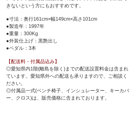
ホフマングランドピアノ
きないという方にもおすすめです。
ホフマンアップライトピアノ
●寸法：奥行161cm×幅149cm×高さ101cm
中古ピアノ
●製造年：1997年
●重量：300Kg
●外装仕上げ：黒艶出し
●ペダル：3本
【配送料・付属品込み】
◎愛知県内1階(離島を除く)までの配送設置料金は含まれ
ています。愛知県外への配送も承りますので、ご相談く
調律
ださい。
修理
◎付属品一式(ベンチ椅子、インシュレーター、キーカバ
ー、クロス)は、販売価格に含まれております。
タッチ・音色の調整
ピアノクリーニングと引越し
ピアノレンタル