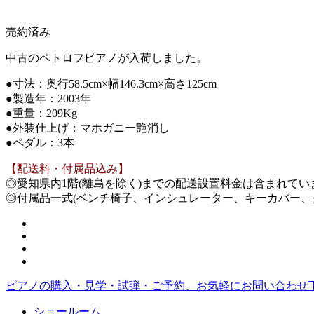
売約済み
中古のペトロフピアノが入荷しました。
●寸法：奥行58.5cm×幅146.3cm×高さ125cm
●製造年：2003年
●重量：209Kg
●外装仕上げ：マホガニー艶消し
●ペダル：3本
【配送料・付属品込み】
◎愛知県内1階(離島を除く)までの配送設置料金は含まれて
◎付属品一式(ベンチ椅子、インシュレーター、キーカバー、
ピアノの購入・見学・試弾・ご予約、お気軽にお問い合わせ
ショールーム