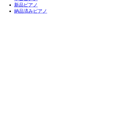
新品ピアノ
納品済みピアノ