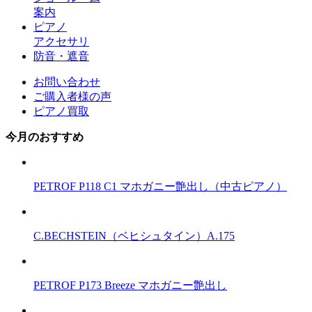
案内
ピアノ
アクセサリ
防音・遮音
お問い合わせ
ご購入者様の声
ピアノ買取
今月のおすすめ
PETROF P118 C1 マホガニー艶出し（中古ピアノ）
C.BECHSTEIN（ベヒシュタイン）A.175
PETROF P173 Breeze マホガニー艶出し