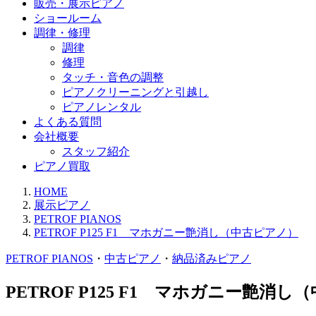
販売・展示ピアノ
ショールーム
調律・修理
調律
修理
タッチ・音色の調整
ピアノクリーニングと引越し
ピアノレンタル
よくある質問
会社概要
スタッフ紹介
ピアノ買取
HOME
展示ピアノ
PETROF PIANOS
PETROF P125 F1 マホガニー艶消し（中古ピアノ）
PETROF PIANOS
・
中古ピアノ
・
納品済みピアノ
PETROF P125 F1 マホガニー艶消