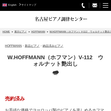
English
サイトマップ
名古屋ピアノ調律センター
HOME
展示ピアノ
HOFFMANN
W.HOFFMANN（ホフマン）V-112 ウォルナット艶出
STEINWAY&SONS
HOFFMANN
・
新品ピアノ
・
納品済みピアノ
スタインウェイについて
W.HOFFMANN（ホフマン）V-112 ウ
グランドピアノ
ォルナット艶出し
アップライトピアノ
PETROF
BECHSTEIN
ベヒシュタイングランドピアノ
売約済み
ベヒシュタインアップライトピアノ
お手頃な価格でヨーロッパ製のピアノを楽しめるホフマ