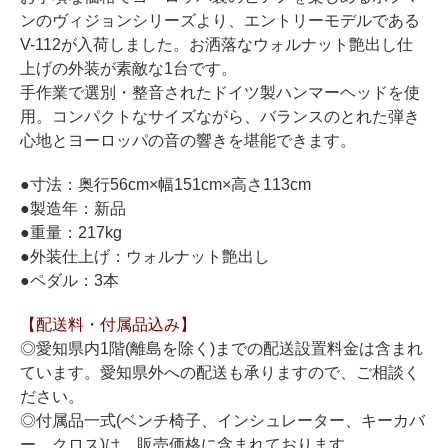
ホフマングランドピアノ
ンのヴィジョンシリーズより、エントリーモデルである
ホフマンアップライトピアノ
V-112が入荷しました。お洒落なウォルナット艶出し仕
上げの外装が素敵な1台です。
中古ピアノ
手作業で選別・整音されたドイツ製ハンマーヘッドを使
用。コンパクトなサイズながら、バランスのとれた弾き
心地とヨーロッパの音の響きを堪能できます。
●寸法：奥行56cm×幅151cm×高さ113cm
●製造年：新品
●重量：217kg
●外装仕上げ：ウォルナット艶出し
調律
●ペダル：3本
修理
【配送料・付属品込み】
タッチ・音色の調整
◎愛知県内1階(離島を除く)までの配送設置料金は含まれ
ピアノクリーニングと引越し
ています。愛知県外への配送も承りますので、ご相談く
ださい。
ピアノレンタル
◎付属品一式(ベンチ椅子、インシュレーター、キーカバ
ー、クロス)は、販売価格に含まれております。