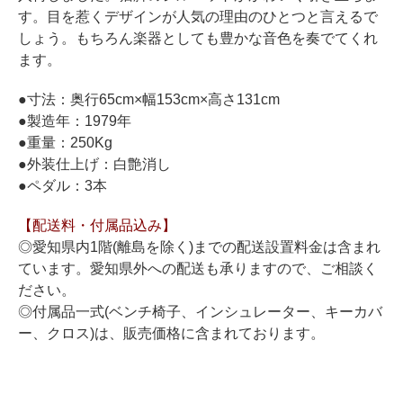
ホフマングランドピアノ
す。目を惹くデザインが人気の理由のひとつと言えるで
ホフマンアップライトピアノ
しょう。もちろん楽器としても豊かな音色を奏でてくれ
ます。
中古ピアノ
●寸法：奥行65cm×幅153cm×高さ131cm
●製造年：1979年
●重量：250Kg
●外装仕上げ：白艶消し
●ペダル：3本
【配送料・付属品込み】
調律
◎愛知県内1階(離島を除く)までの配送設置料金は含まれ
修理
ています。愛知県外への配送も承りますので、ご相談く
ださい。
タッチ・音色の調整
◎付属品一式(ベンチ椅子、インシュレーター、キーカバ
ピアノクリーニングと引越し
ー、クロス)は、販売価格に含まれております。
ピアノレンタル