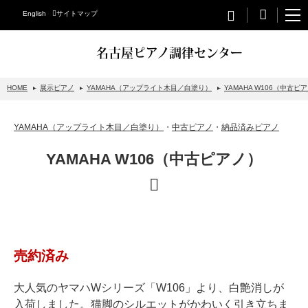
English
サイトマップ
名古屋ピアノ調律センター
HOME
展示ピアノ
YAMAHA（アップライト木目／白塗り）
YAMAHA W106（中古ピ
STEINWAY&SONS
YAMAHA（アップライト木目／白塗り）
・
中古ピアノ
・
納品済みピアノ
スタインウェイについて
YAMAHA W106（中古ピアノ）
グランドピアノ
アップライトピアノ
PETROF
BECHSTEIN
売約済み
ベヒシュタイングランドピアノ
ベヒシュタインアップライトピアノ
大人気のヤマハWシリーズ「W106」より、白艶消しが
入荷しました。猫脚のシルエットがかわいく引き立ちま