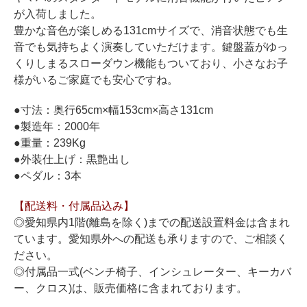
ホフマングランドピアノ
が入荷しました。
ホフマンアップライトピアノ
豊かな音色が楽しめる131cmサイズで、消音状態でも生
音でも気持ちよく演奏していただけます。鍵盤蓋がゆっ
中古ピアノ
くりしまるスローダウン機能もついており、小さなお子
様がいるご家庭でも安心ですね。
●寸法：奥行65cm×幅153cm×高さ131cm
●製造年：2000年
●重量：239Kg
●外装仕上げ：黒艶出し
●ペダル：3本
調律
修理
【配送料・付属品込み】
◎愛知県内1階(離島を除く)までの配送設置料金は含まれ
タッチ・音色の調整
ています。愛知県外への配送も承りますので、ご相談く
ピアノクリーニングと引越し
ださい。
◎付属品一式(ベンチ椅子、インシュレーター、キーカバ
ピアノレンタル
ー、クロス)は、販売価格に含まれております。