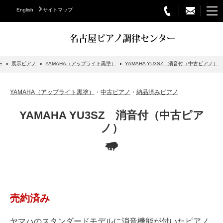
English
サイトマップ
名古屋ピアノ調律センター
E
展示ピアノ
YAMAHA（アップライト黒塗）
YAMAHA YU3SZ 消音付（中古ピアノ）
STEINWAY&SONS
YAMAHA（アップライト黒塗）
・
中古ピアノ
・
納品済みピアノ
スタインウェイについて
YAMAHA YU3SZ 消音付（中古ピア
グランドピアノ
ノ）
アップライトピアノ
PETROF
BECHSTEIN
ベヒシュタイングランドピアノ
売約済み
ベヒシュタインアップライトピアノ
ヤマハのスタンダードモデルに消音機能が付いたピアノ