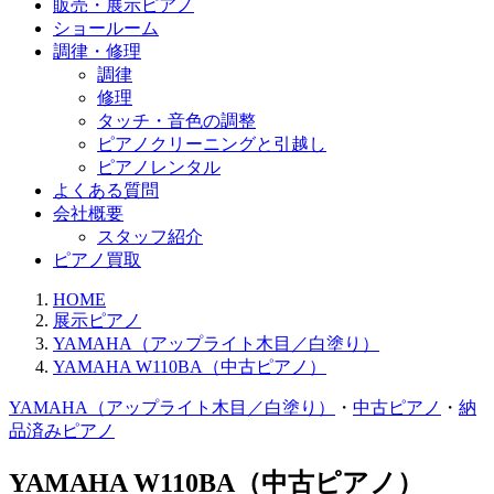
販売・展示ピアノ
ショールーム
調律・修理
調律
修理
タッチ・音色の調整
ピアノクリーニングと引越し
ピアノレンタル
よくある質問
会社概要
スタッフ紹介
ピアノ買取
HOME
展示ピアノ
YAMAHA（アップライト木目／白塗り）
YAMAHA W110BA（中古ピアノ）
YAMAHA（アップライト木目／白塗り）
・
中古ピアノ
・
納
品済みピアノ
YAMAHA W110BA（中古ピアノ）