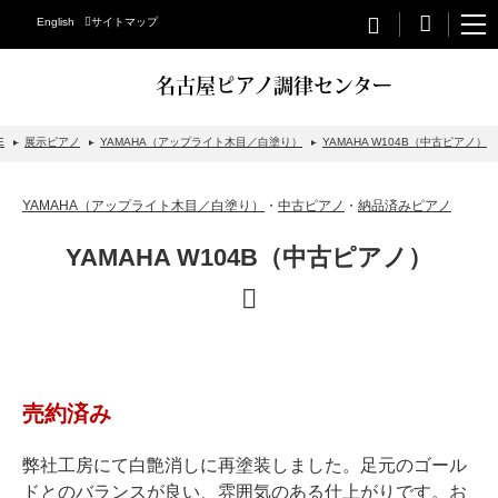
English
サイトマップ
名古屋ピアノ調律センター
E
展示ピアノ
YAMAHA（アップライト木目／白塗り）
YAMAHA W104B（中古ピアノ）
STEINWAY&SONS
YAMAHA（アップライト木目／白塗り）
・
中古ピアノ
・
納品済みピアノ
スタインウェイについて
YAMAHA W104B（中古ピアノ）
グランドピアノ
アップライトピアノ
PETROF
BECHSTEIN
売約済み
ベヒシュタイングランドピアノ
ベヒシュタインアップライトピアノ
弊社工房にて白艶消しに再塗装しました。足元のゴール
ドとのバランスが良い、雰囲気のある仕上がりです。お