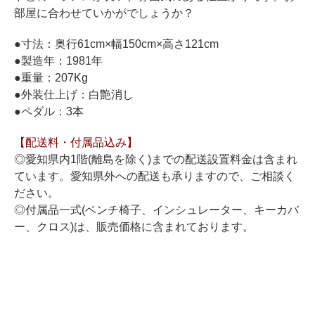
ホフマングランドピアノ
部屋に合わせていかがでしょうか？
ホフマンアップライトピアノ
●寸法：奥行61cm×幅150cm×高さ121cm
中古ピアノ
●製造年：1981年
●重量：207Kg
●外装仕上げ：白艶消し
●ペダル：3本
【配送料・付属品込み】
◎愛知県内1階(離島を除く)までの配送設置料金は含まれ
ています。愛知県外への配送も承りますので、ご相談く
調律
ださい。
修理
◎付属品一式(ベンチ椅子、インシュレーター、キーカバ
ー、クロス)は、販売価格に含まれております。
タッチ・音色の調整
ピアノクリーニングと引越し
ピアノレンタル