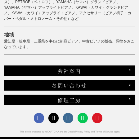
ス）、PETROF（ペトロフ）、YAMAHA（ヤマハ）グランドピアノ、
YAMAHA（ヤマハ）アップライトピアノ、KAWAI（カワイ）グランドピア
ノ、KAWAI（カワイ）アップライトピアノ、アクセサリー（ピアノ椅子・カ
バー・ペダル・メトロノーム・その他）など
地域
愛知県・岐阜県・三重県を中心に新品ピアノ、中古ピアノの販売、調律をおこ
なっています。
会社案内
お問い合わせ
修理工房
This site is protected by reCAPTCHA and the Google
Privacy Policy
and
Terms of Service
apply.