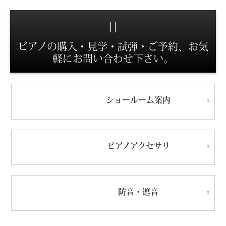
ピアノの購入・見学・試弾・ご予約、お気
スタッフ紹介
軽にお問い合わせ下さい。
ショールーム
案内
ピアノ
アクセサリ
防音・遮音