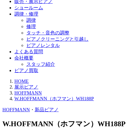
販売・展示ピアノ
ショールーム
調律・修理
調律
修理
タッチ・音色の調整
ピアノクリーニングと引越し
ピアノレンタル
よくある質問
会社概要
スタッフ紹介
ピアノ買取
HOME
展示ピアノ
HOFFMANN
W.HOFFMANN（ホフマン）WH188P
HOFFMANN
・
新品ピアノ
W.HOFFMANN（ホフマン）WH188P