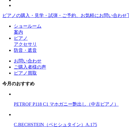
ピアノの購入・見学・試弾・ご予約、お気軽にお問い合わせ
ショールーム
案内
ピアノ
アクセサリ
防音・遮音
お問い合わせ
ご購入者様の声
ピアノ買取
今月のおすすめ
PETROF P118 C1 マホガニー艶出し（中古ピアノ）
C.BECHSTEIN（ベヒシュタイン）A.175