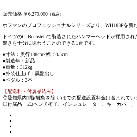
販売価格 ￥6,270,000
（税込）
ホフマンのプロフェッショナルシリーズより、WH188Pを新
ドイツのC. Bechsteinで製造されたハンマーヘッド
響きを十分に味わうことのできる1台です。
●寸法：奥行188cm×幅153.5cm
●製造年：新品
●重量：312kg
●外装仕上げ：黒艶出し
●ペダル：3本
【配送料・付属品込み】
◎愛知県内1階(離島を除く)までの配送設置料金は含まれて
◎付属品一式(ベンチ椅子、インシュレーター、キーカバー、