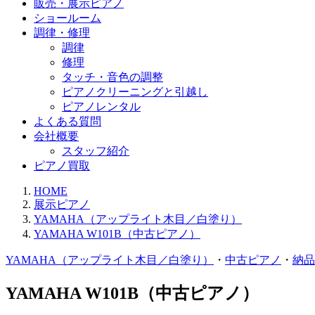
販売・展示ピアノ
ショールーム
調律・修理
調律
修理
タッチ・音色の調整
ピアノクリーニングと引越し
ピアノレンタル
よくある質問
会社概要
スタッフ紹介
ピアノ買取
HOME
展示ピアノ
YAMAHA（アップライト木目／白塗り）
YAMAHA W101B（中古ピアノ）
YAMAHA（アップライト木目／白塗り）
・
中古ピアノ
・
納品
YAMAHA W101B（中古ピアノ）