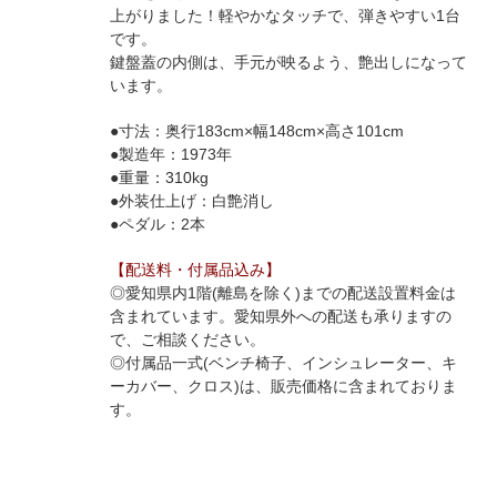
上がりました！軽やかなタッチで、弾きやすい1台
です。
鍵盤蓋の内側は、手元が映るよう、艶出しになって
います。
●寸法：奥行183cm×幅148cm×高さ101cm
●製造年：1973年
●重量：310kg
●外装仕上げ：白艶消し
●ペダル：2本
【配送料・付属品込み】
◎愛知県内1階(離島を除く)までの配送設置料金は
含まれています。愛知県外への配送も承りますの
で、ご相談ください。
◎付属品一式(ベンチ椅子、インシュレーター、キ
ーカバー、クロス)は、販売価格に含まれておりま
す。