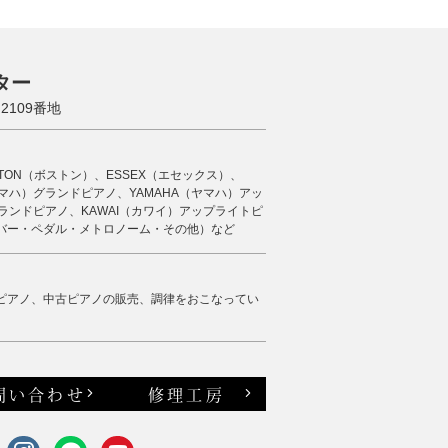
ター
109番地
STON（ボストン）、ESSEX（エセックス）、
（ヤマハ）グランドピアノ、YAMAHA（ヤマハ）アッ
ランドピアノ、KAWAI（カワイ）アップライトピ
バー・ペダル・メトロノーム・その他）など
ピアノ、中古ピアノの販売、調律をおこなってい
問い合わせ
修理工房