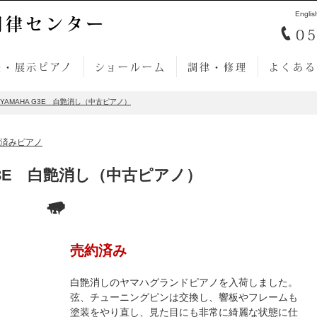
Englis
調律センター
05
売・展示ピアノ
ショールーム
調律・修理
よくある
YAMAHA G3E 白艶消し（中古ピアノ）
済みピアノ
 G3E 白艶消し（中古ピアノ）
売約済み
白艶消しのヤマハグランドピアノを入荷しました。
弦、チューニングピンは交換し、響板やフレームも
塗装をやり直し、見た目にも非常に綺麗な状態に仕