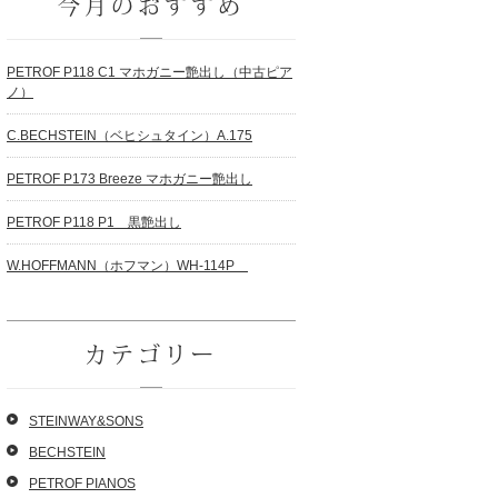
今月のおすすめ
PETROF P118 C1 マホガニー艶出し（中古ピア
ノ）
C.BECHSTEIN（ベヒシュタイン）A.175
PETROF P173 Breeze マホガニー艶出し
PETROF P118 P1 黒艶出し
W.HOFFMANN（ホフマン）WH-114P
カテゴリー
STEINWAY&SONS
BECHSTEIN
PETROF PIANOS