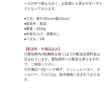
ーズの中で最も小さく、お部屋にも置きやすいサイ
ズとなっております。
●寸法：奥行161cm×幅151cm
●製造年：新品
●重量：292kg
●外装仕上げ：黒艶出し
●ペダル：3本
【配送料・付属品込み】
◎愛知県内1階(離島を除く)までの配送設置料金は
含まれています。愛知県外への配送も承りますの
で、ご相談ください。
◎付属品一式(ベンチ椅子、インシュレーター、キ
ーカバー、クロス)は、販売価格に含まれておりま
す。