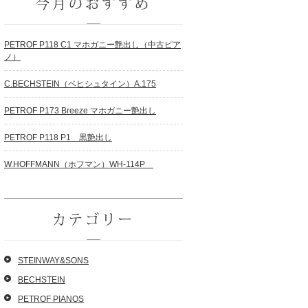
今月のおすすめ
PETROF P118 C1 マホガニー艶出し（中古ピア
ノ）
C.BECHSTEIN（ベヒシュタイン）A.175
PETROF P173 Breeze マホガニー艶出し
PETROF P118 P1 黒艶出し
W.HOFFMANN（ホフマン）WH-114P
カテゴリー
STEINWAY&SONS
BECHSTEIN
PETROF PIANOS