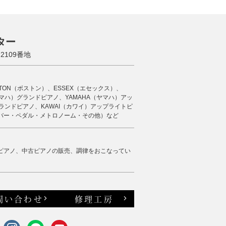
ター
109番地
STON（ボストン）、ESSEX（エセックス）、
（ヤマハ）グランドピアノ、YAMAHA（ヤマハ）アッ
ランドピアノ、KAWAI（カワイ）アップライトピ
バー・ペダル・メトロノーム・その他）など
ピアノ、中古ピアノの販売、調律をおこなってい
問い合わせ
修理工房