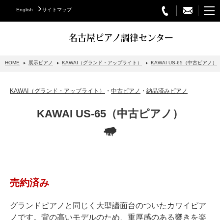
English
サイトマップ
名古屋ピアノ調律センター
HOME
展示ピアノ
KAWAI（グランド・アップライト）
KAWAI US-65（中古ピアノ）
STEINWAY&SONS
KAWAI（グランド・アップライト）
・
中古ピアノ
・
納品済みピアノ
スタインウェイについて
KAWAI US-65（中古ピアノ）
グランドピアノ
アップライトピアノ
PETROF
BECHSTEIN
売約済み
ベヒシュタイングランドピアノ
ベヒシュタインアップライトピアノ
グランドピアノと同じく大型譜面台のついたカワイピア
ノです。背の高いモデルのため、重厚感のある響きを楽