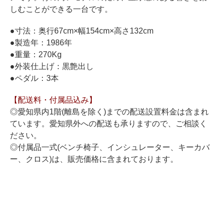
ホフマングランドピアノ
しむことができる一台です。
ホフマンアップライトピアノ
●寸法：奥行67cm×幅154cm×高さ132cm
中古ピアノ
●製造年：1986年
●重量：270Kg
●外装仕上げ：黒艶出し
●ペダル：3本
【配送料・付属品込み】
◎愛知県内1階(離島を除く)までの配送設置料金は含まれ
ています。愛知県外への配送も承りますので、ご相談く
調律
ださい。
修理
◎付属品一式(ベンチ椅子、インシュレーター、キーカバ
ー、クロス)は、販売価格に含まれております。
タッチ・音色の調整
ピアノクリーニングと引越し
ピアノレンタル