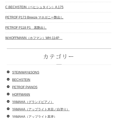
C.BECHSTEIN（ベヒシュタイン）A.175
PETROF P173 Breeze マホガニー艶出し
PETROF P118 P1 黒艶出し
W.HOFFMANN（ホフマン）WH-114P
カテゴリー
STEINWAY&SONS
BECHSTEIN
PETROF PIANOS
HOFFMANN
YAMAHA（グランドピアノ）
YAMAHA（アップライト木目／白塗り）
YAMAHA（アップライト黒塗）