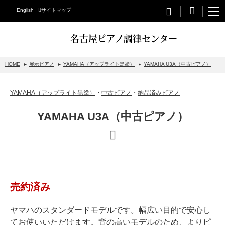
English
サイトマップ
名古屋ピアノ調律センター
HOME
展示ピアノ
YAMAHA（アップライト黒塗）
YAMAHA U3A（中古ピアノ）
STEINWAY&SONS
YAMAHA（アップライト黒塗）
・
中古ピアノ
・
納品済みピアノ
スタインウェイについて
YAMAHA U3A（中古ピアノ）
グランドピアノ
アップライトピアノ
PETROF
BECHSTEIN
売約済み
ベヒシュタイングランドピアノ
ベヒシュタインアップライトピアノ
ヤマハのスタンダードモデルです。幅広い目的で安心し
てお使いいただけます。背の高いモデルのため、よりピ