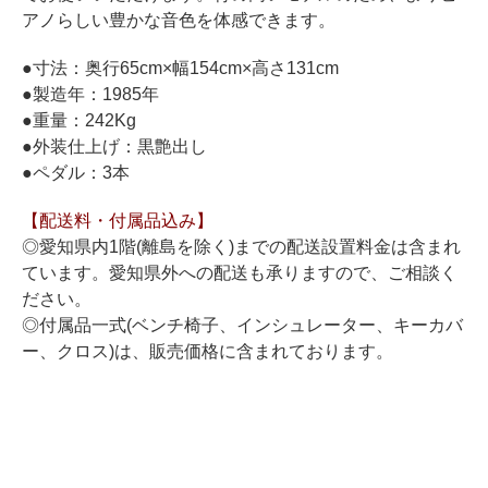
ホフマングランドピアノ
アノらしい豊かな音色を体感できます。
ホフマンアップライトピアノ
●寸法：奥行65cm×幅154cm×高さ131cm
中古ピアノ
●製造年：1985年
●重量：242Kg
●外装仕上げ：黒艶出し
●ペダル：3本
【配送料・付属品込み】
◎愛知県内1階(離島を除く)までの配送設置料金は含まれ
ています。愛知県外への配送も承りますので、ご相談く
調律
ださい。
修理
◎付属品一式(ベンチ椅子、インシュレーター、キーカバ
ー、クロス)は、販売価格に含まれております。
タッチ・音色の調整
ピアノクリーニングと引越し
ピアノレンタル