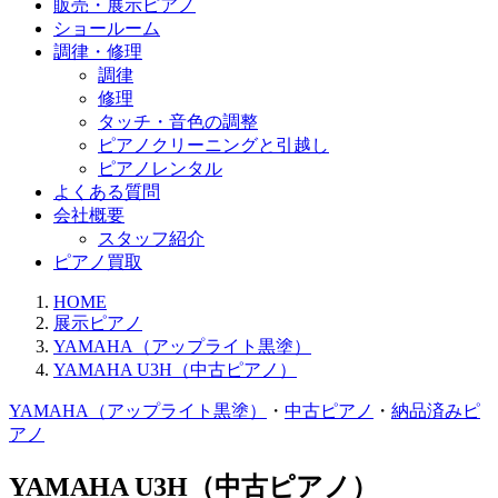
販売・展示ピアノ
ショールーム
調律・修理
調律
修理
タッチ・音色の調整
ピアノクリーニングと引越し
ピアノレンタル
よくある質問
会社概要
スタッフ紹介
ピアノ買取
HOME
展示ピアノ
YAMAHA（アップライト黒塗）
YAMAHA U3H（中古ピアノ）
YAMAHA（アップライト黒塗）
・
中古ピアノ
・
納品済みピ
アノ
YAMAHA U3H（中古ピアノ）