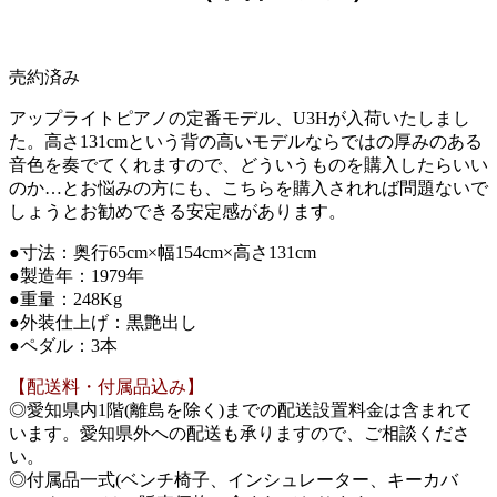
売約済み
アップライトピアノの定番モデル、U3Hが入荷いたしまし
た。高さ131cmという背の高いモデルならではの厚みのある
音色を奏でてくれますので、どういうものを購入したらいい
のか…とお悩みの方にも、こちらを購入されれば問題ないで
しょうとお勧めできる安定感があります。
●寸法：奥行65cm×幅154cm×高さ131cm
●製造年：1979年
●重量：248Kg
●外装仕上げ：黒艶出し
●ペダル：3本
【配送料・付属品込み】
◎愛知県内1階(離島を除く)までの配送設置料金は含まれて
います。愛知県外への配送も承りますので、ご相談くださ
い。
◎付属品一式(ベンチ椅子、インシュレーター、キーカバ