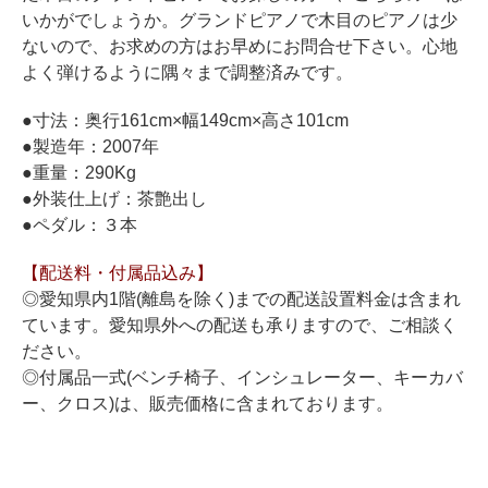
ホフマングランドピアノ
いかがでしょうか。グランドピアノで木目のピアノは少
ホフマンアップライトピアノ
ないので、お求めの方はお早めにお問合せ下さい。心地
よく弾けるように隅々まで調整済みです。
中古ピアノ
●寸法：奥行161cm×幅149cm×高さ101cm
●製造年：2007年
●重量：290Kg
●外装仕上げ：茶艶出し
●ペダル：３本
【配送料・付属品込み】
調律
◎愛知県内1階(離島を除く)までの配送設置料金は含まれ
修理
ています。愛知県外への配送も承りますので、ご相談く
ださい。
タッチ・音色の調整
◎付属品一式(ベンチ椅子、インシュレーター、キーカバ
ピアノクリーニングと引越し
ー、クロス)は、販売価格に含まれております。
ピアノレンタル