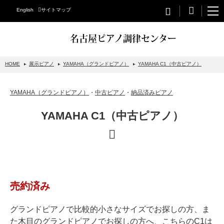
English
サイトマップ
名古屋ピアノ調律センター
HOME
展示ピアノ
YAMAHA（グランドピアノ）
YAMAHA C1（中古ピアノ）
STEINWAY&SONS
YAMAHA（グランドピアノ）
・
中古ピアノ
・
納品済みピアノ
スタインウェイについて
YAMAHA C1（中古ピアノ）
グランドピアノ
アップライトピアノ
PETROF
BECHSTEIN
売約済み
ベヒシュタイングランドピアノ
ベヒシュタインアップライトピアノ
グランドピアノで比較的小さなサイズでお探しの方、ま
た木目のグランドピアノでお探しの方へ、こちらのC1は