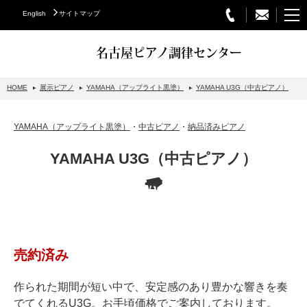
English
サイトマップ
名古屋ピアノ調律センター
HOME
展示ピアノ
YAMAHA（アップライト黒塗）
YAMAHA U3G（中古ピアノ）
STEINWAY&SONS
YAMAHA（アップライト黒塗）
・
中古ピアノ
・
納品済みピアノ
スタインウェイについて
YAMAHA U3G（中古ピアノ）
グランドピアノ
アップライトピアノ
PETROF
BECHSTEIN
売約済み
ベヒシュタイングランドピアノ
ベヒシュタインアップライトピアノ
作られた期間が短い中で、安定感のあり豊かな響きを奏
でてくれるU3G。お手頃価格でご案内しております。