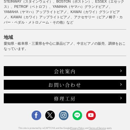
STEINWAY（スタインウェイ）、BOSTON（ボストン）、ESSEX（エセック
ス）、PETROF（ペトロフ）、YAMAHA（ヤマハ）グランドピアノ、
YAMAHA（ヤマハ）アップライトピアノ、KAWAI（カワイ）グランドピア
ノ、KAWAI（カワイ）アップライトピアノ、アクセサリー（ピアノ椅子・カ
バー・ペダル・メトロノーム・その他）など
地域
愛知県・岐阜県・三重県を中心に新品ピアノ、中古ピアノの販売、調律をおこ
なっています。
会社案内
お問い合わせ
修理工房
This site is protected by reCAPTCHA and the Google
Privacy Policy
and
Terms of Service
apply.