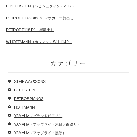
C.BECHSTEIN（ベヒシュタイン）A.175
PETROF P173 Breeze マホガニー艶出し
PETROF P118 P1 黒艶出し
W.HOFFMANN（ホフマン）WH-114P
カテゴリー
STEINWAY&SONS
BECHSTEIN
PETROF PIANOS
HOFFMANN
YAMAHA（グランドピアノ）
YAMAHA（アップライト木目／白塗り）
YAMAHA（アップライト黒塗）