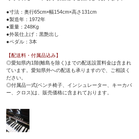
ホフマングランドピアノ
●寸法：奥行65cm×幅154cm×高さ131cm
ホフマンアップライトピアノ
●製造年：1972年
中古ピアノ
●重量：248Kg
●外装仕上げ：黒艶出し
●ペダル：3本
【配送料・付属品込み】
◎愛知県内1階(離島を除く)までの配送設置料金は含まれ
ています。愛知県外への配送も承りますので、ご相談く
ださい。
調律
◎付属品一式(ベンチ椅子、インシュレーター、キーカバ
修理
ー、クロス)は、販売価格に含まれております。
タッチ・音色の調整
ピアノクリーニングと引越し
ピアノレンタル