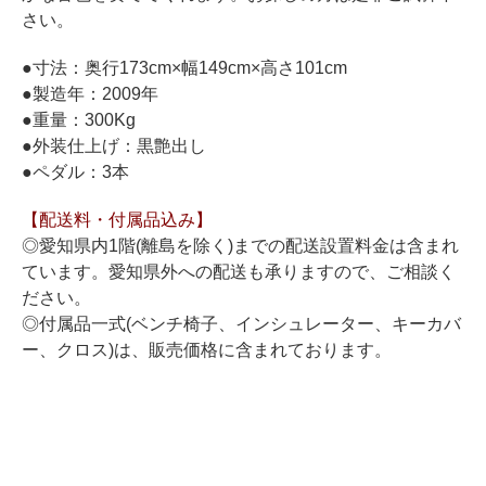
ホフマングランドピアノ
さい。
ホフマンアップライトピアノ
●寸法：奥行173cm×幅149cm×高さ101cm
中古ピアノ
●製造年：2009年
●重量：300Kg
●外装仕上げ：黒艶出し
●ペダル：3本
【配送料・付属品込み】
◎愛知県内1階(離島を除く)までの配送設置料金は含まれ
ています。愛知県外への配送も承りますので、ご相談く
調律
ださい。
修理
◎付属品一式(ベンチ椅子、インシュレーター、キーカバ
ー、クロス)は、販売価格に含まれております。
タッチ・音色の調整
ピアノクリーニングと引越し
ピアノレンタル