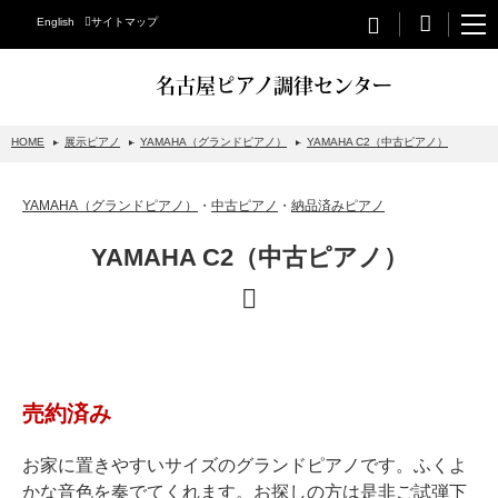
English
サイトマップ
名古屋ピアノ調律センター
HOME
展示ピアノ
YAMAHA（グランドピアノ）
YAMAHA C2（中古ピアノ）
STEINWAY&SONS
YAMAHA（グランドピアノ）
・
中古ピアノ
・
納品済みピアノ
スタインウェイについて
YAMAHA C2（中古ピアノ）
グランドピアノ
アップライトピアノ
PETROF
BECHSTEIN
売約済み
ベヒシュタイングランドピアノ
ベヒシュタインアップライトピアノ
お家に置きやすいサイズのグランドピアノです。ふくよ
かな音色を奏でてくれます。お探しの方は是非ご試弾下