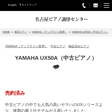
English
サイトマップ
名古屋ピアノ調律センター
HOME
展示ピアノ
YAMAHA（アップライト黒塗）
YAMAHA UX50A（中古ピアノ）
STEINWAY&SONS
YAMAHA（アップライト黒塗）
・
中古ピアノ
・
納品済みピアノ
スタインウェイについて
YAMAHA UX50A（中古ピアノ）
グランドピアノ
アップライトピアノ
PETROF
BECHSTEIN
売約済み
ベヒシュタイングランドピアノ
ベヒシュタインアップライトピアノ
中古ピアノの中でも人気の高いヤマハのUXシリーズよ
り、後期の最上位モデルが入荷いたしました。