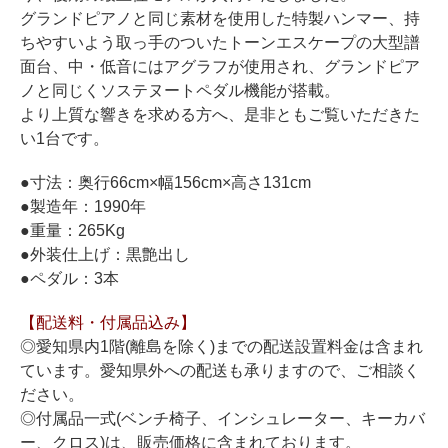
ホフマングランドピアノ
グランドピアノと同じ素材を使用した特製ハンマー、持
ホフマンアップライトピアノ
ちやすいよう取っ手のついたトーンエスケープの大型譜
面台、中・低音にはアグラフが使用され、グランドピア
中古ピアノ
ノと同じくソステヌートペダル機能が搭載。
より上質な響きを求める方へ、是非ともご覧いただきた
い1台です。
●寸法：奥行66cm×幅156cm×高さ131cm
●製造年：1990年
●重量：265Kg
●外装仕上げ：黒艶出し
調律
●ペダル：3本
修理
【配送料・付属品込み】
タッチ・音色の調整
◎愛知県内1階(離島を除く)までの配送設置料金は含まれ
ピアノクリーニングと引越し
ています。愛知県外への配送も承りますので、ご相談く
ださい。
ピアノレンタル
◎付属品一式(ベンチ椅子、インシュレーター、キーカバ
ー、クロス)は、販売価格に含まれております。