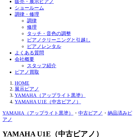
販売・展示ピアノ
ショールーム
調律・修理
調律
修理
タッチ・音色の調整
ピアノクリーニングと引越し
ピアノレンタル
よくある質問
会社概要
スタッフ紹介
ピアノ買取
HOME
展示ピアノ
YAMAHA（アップライト黒塗）
YAMAHA U1E（中古ピアノ）
YAMAHA（アップライト黒塗）
・
中古ピアノ
・
納品済みピ
アノ
YAMAHA U1E（中古ピアノ）