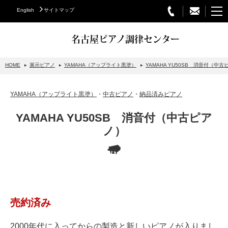
English
サイトマップ
名古屋ピアノ調律センター
HOME
展示ピアノ
YAMAHA（アップライト黒塗）
YAMAHA YU50SB 消音付（中古
STEINWAY&SONS
YAMAHA（アップライト黒塗）
・
中古ピアノ
・
納品済みピアノ
スタインウェイについて
YAMAHA YU50SB 消音付（中古ピア
グランドピアノ
ノ）
アップライトピアノ
PETROF
BECHSTEIN
ベヒシュタイングランドピアノ
売約済み
ベヒシュタインアップライトピアノ
2000年代に入ってからの製造と新しいピアノが入りまし