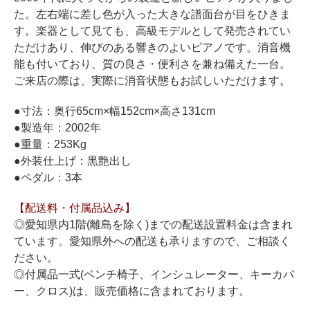
ホフマングランドピアノ
た。左右端に差し色が入った大きな譜面台が目をひきま
ホフマンアップライトピアノ
す。楽器として見ても、高級モデルとして発売されてい
ただけあり、伸びのある響きのよいピアノです。消音機
中古ピアノ
能も付いており、質の良さ・便利さを兼ね備えた一台。
ご来店の際は、実際に消音状態もお試しいただけます。
●寸法：奥行65cm×幅152cm×高さ131cm
●製造年：2002年
●重量：253Kg
●外装仕上げ：黒艶出し
●ペダル：3本
調律
修理
【配送料・付属品込み】
◎愛知県内1階(離島を除く)までの配送設置料金は含まれ
タッチ・音色の調整
ています。愛知県外への配送も承りますので、ご相談く
ピアノクリーニングと引越し
ださい。
◎付属品一式(ベンチ椅子、インシュレーター、キーカバ
ピアノレンタル
ー、クロス)は、販売価格に含まれております。