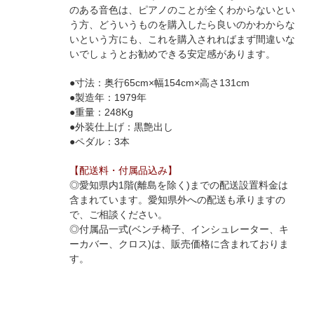
のある音色は、ピアノのことが全くわからないとい
う方、どういうものを購入したら良いのかわからな
いという方にも、これを購入されればまず間違いな
いでしょうとお勧めできる安定感があります。
●寸法：奥行65cm×幅154cm×高さ131cm
●製造年：1979年
●重量：248Kg
●外装仕上げ：黒艶出し
●ペダル：3本
【配送料・付属品込み】
◎愛知県内1階(離島を除く)までの配送設置料金は
含まれています。愛知県外への配送も承りますの
で、ご相談ください。
◎付属品一式(ベンチ椅子、インシュレーター、キ
ーカバー、クロス)は、販売価格に含まれておりま
す。