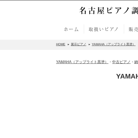
名古屋ピアノ
ホーム
取扱いピアノ
販
HOME
展示ピアノ
YAMAHA（アップライト黒塗）
YAMAHA（アップライト黒塗）
・
中古ピアノ
・
納
YAMA