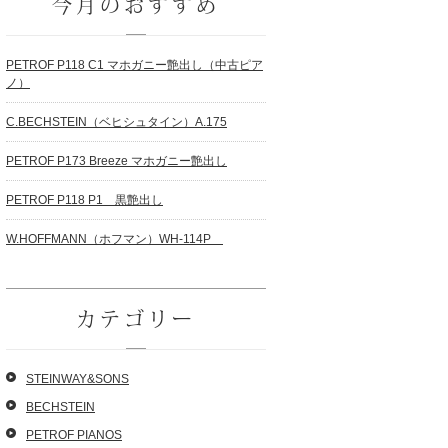
今月のおすすめ
PETROF P118 C1 マホガニー艶出し（中古ピア
ノ）
C.BECHSTEIN（ベヒシュタイン）A.175
PETROF P173 Breeze マホガニー艶出し
PETROF P118 P1 黒艶出し
W.HOFFMANN（ホフマン）WH-114P
カテゴリー
STEINWAY&SONS
BECHSTEIN
PETROF PIANOS