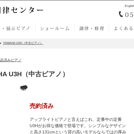
Englis
調律センター
05
売・展示ピアノ
ショールーム
調律・修理
よくある
YAMAHA U3H（中古ピアノ）
品済みピアノ
HA U3H（中古ピアノ）
売約済み
アップライトピアノと言えばこれ、定番中の定番
U3Hがお得な価格で登場です。シンプルなデザイン
と高さ131cmという背の高いモデルならではの厚み