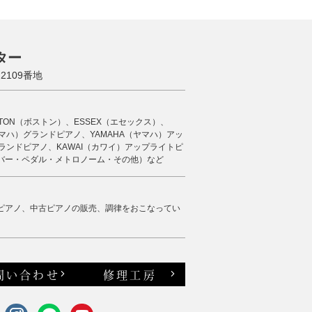
ター
109番地
STON（ボストン）、ESSEX（エセックス）、
（ヤマハ）グランドピアノ、YAMAHA（ヤマハ）アッ
ランドピアノ、KAWAI（カワイ）アップライトピ
バー・ペダル・メトロノーム・その他）など
ピアノ、中古ピアノの販売、調律をおこなってい
問い合わせ
修理工房