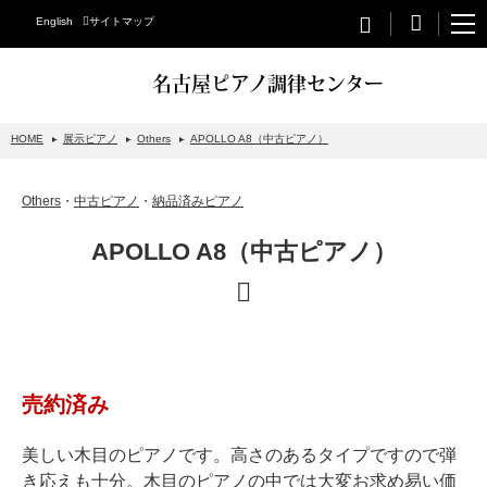
English
サイトマップ
名古屋ピアノ調律センター
HOME
展示ピアノ
Others
APOLLO A8（中古ピアノ）
STEINWAY&SONS
Others
・
中古ピアノ
・
納品済みピアノ
スタインウェイについて
APOLLO A8（中古ピアノ）
グランドピアノ
アップライトピアノ
PETROF
BECHSTEIN
売約済み
ベヒシュタイングランドピアノ
ベヒシュタインアップライトピアノ
美しい木目のピアノです。高さのあるタイプですので弾
き応えも十分。木目のピアノの中では大変お求め易い価