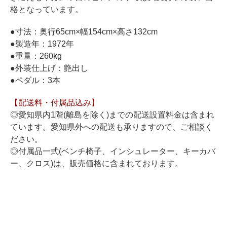
ホフマングランドピアノ
格となっています。
ホフマンアップライトピアノ
●寸法：奥行65cm×幅154cm×高さ132cm
中古ピアノ
●製造年：1972年
●重量：260kg
●外装仕上げ：艶出し
●ペダル：3本
【配送料・付属品込み】
◎愛知県内1階(離島を除く)までの配送設置料金は含まれ
ています。愛知県外への配送も承りますので、ご相談く
調律
ださい。
修理
◎付属品一式(ベンチ椅子、インシュレーター、キーカバ
ー、クロス)は、販売価格に含まれております。
タッチ・音色の調整
ピアノクリーニングと引越し
ピアノレンタル