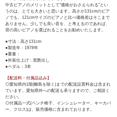
ホフマングランドピアノ
中古ピアノのメリットとして”価格がおさえられる”とい
ホフマンアップライトピアノ
うのは、とても大きいと思います。高さが131cmのピア
ノでも、121cmサイズのピアノと比べ価格差はそこまで
中古ピアノ
ありません。少しでも良い音を、と考えるのであれば、
背の高いピアノを選ばれることをお勧めいたします。
●寸法：高さ131cm
●製造年：1978年
●重量：
●外装仕上げ：黒艶出し
●ペダル：3本
調律
修理
【配送料・付属品込み】
◎愛知県内1階(離島を除く)までの配送設置料金は含まれ
タッチ・音色の調整
ています。愛知県外への配送も承りますので、ご相談く
ピアノクリーニングと引越し
ださい。
◎付属品一式(ベンチ椅子、インシュレーター、キーカバ
ピアノレンタル
ー、クロス)は、販売価格に含まれております。