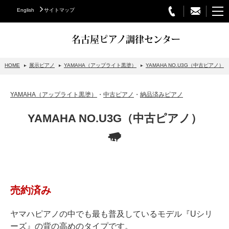
English
サイトマップ
名古屋ピアノ調律センター
HOME
展示ピアノ
YAMAHA（アップライト黒塗）
YAMAHA NO.U3G（中古ピアノ）
STEINWAY&SONS
YAMAHA（アップライト黒塗）
・
中古ピアノ
・
納品済みピアノ
スタインウェイについて
YAMAHA NO.U3G（中古ピアノ）
グランドピアノ
アップライトピアノ
PETROF
BECHSTEIN
売約済み
ベヒシュタイングランドピアノ
ベヒシュタインアップライトピアノ
ヤマハピアノの中でも最も普及しているモデル『Uシリ
ーズ』の背の高めのタイプです。