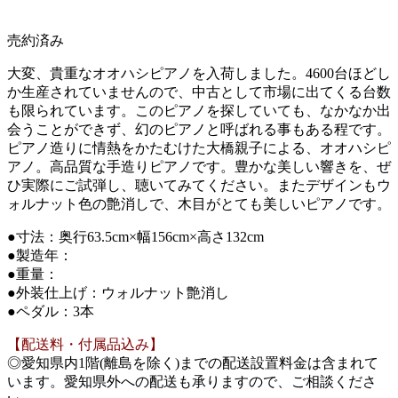
売約済み
大変、貴重なオオハシピアノを入荷しました。4600台ほどし
か生産されていませんので、中古として市場に出てくる台数
も限られています。このピアノを探していても、なかなか出
会うことができず、幻のピアノと呼ばれる事もある程です。
ピアノ造りに情熱をかたむけた大橋親子による、オオハシピ
アノ。高品質な手造りピアノです。豊かな美しい響きを、ぜ
ひ実際にご試弾し、聴いてみてください。またデザインもウ
ォルナット色の艶消しで、木目がとても美しいピアノです。
●寸法：奥行63.5cm×幅156cm×高さ132cm
●製造年：
●重量：
●外装仕上げ：ウォルナット艶消し
●ペダル：3本
【配送料・付属品込み】
◎愛知県内1階(離島を除く)までの配送設置料金は含まれて
います。愛知県外への配送も承りますので、ご相談くださ