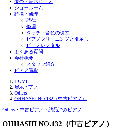
販売・展示ピアノ
ショールーム
調律・修理
調律
修理
タッチ・音色の調整
ピアノクリーニングと引越し
ピアノレンタル
よくある質問
会社概要
スタッフ紹介
ピアノ買取
HOME
展示ピアノ
Others
OHHASHI NO.132（中古ピアノ）
Others
・
中古ピアノ
・
納品済みピアノ
OHHASHI NO.132（中古ピアノ）