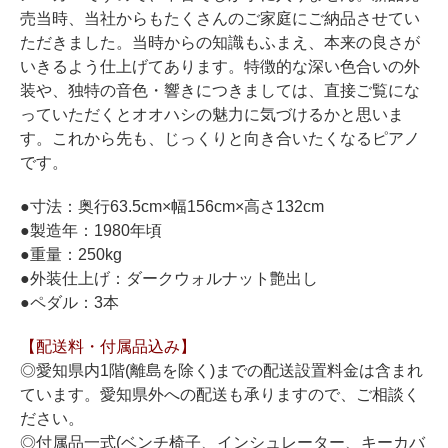
ホフマングランドピアノ
売当時、当社からもたくさんのご家庭にご納品させてい
ホフマンアップライトピアノ
ただきました。当時からの知識もふまえ、本来の良さが
いきるよう仕上げてあります。特徴的な深い色合いの外
中古ピアノ
装や、独特の音色・響きにつきましては、直接ご覧にな
っていただくとオオハシの魅力に気づけるかと思いま
す。これから先も、じっくりと向き合いたくなるピアノ
です。
●寸法：奥行63.5cm×幅156cm×高さ132cm
●製造年：1980年頃
●重量：250kg
調律
●外装仕上げ：ダークウォルナット艶出し
修理
●ペダル：3本
タッチ・音色の調整
【配送料・付属品込み】
ピアノクリーニングと引越し
◎愛知県内1階(離島を除く)までの配送設置料金は含まれ
ています。愛知県外への配送も承りますので、ご相談く
ピアノレンタル
ださい。
◎付属品一式(ベンチ椅子、インシュレーター、キーカバ