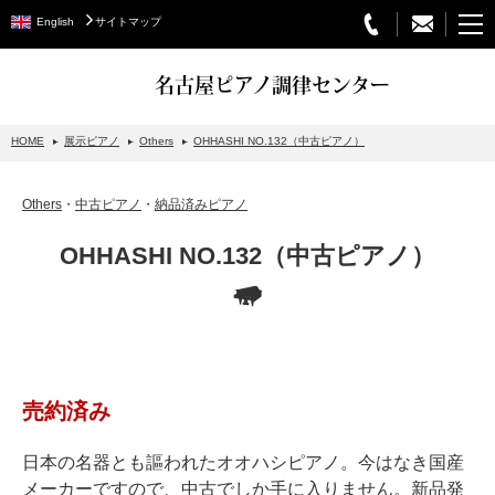
English
サイトマップ
名古屋ピアノ調律センター
HOME
展示ピアノ
Others
OHHASHI NO.132（中古ピアノ）
STEINWAY&SONS
Others
・
中古ピアノ
・
納品済みピアノ
スタインウェイについて
OHHASHI NO.132（中古ピアノ）
グランドピアノ
アップライトピアノ
PETROF
BECHSTEIN
売約済み
ベヒシュタイングランドピアノ
ベヒシュタインアップライトピアノ
日本の名器とも謳われたオオハシピアノ。今はなき国産
メーカーですので、中古でしか手に入りません。新品発