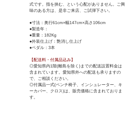
式です。指を挟む、という心配がありません。ご興
味のある方は、是非ご来店、ご試弾下さい。
●寸法：奥行61cm×幅147cm×高さ106cm
●製造年：
●重量：182Kg
●外装仕上げ：艶消し仕上げ
●ペダル：3本
【配送料・付属品込み】
◎愛知県内1階(離島を除く)までの配送設置料金は
含まれています。愛知県外への配送も承りますの
で、ご相談ください。
◎付属品一式(ベンチ椅子、インシュレーター、キ
ーカバー、クロス)は、販売価格に含まれておりま
す。