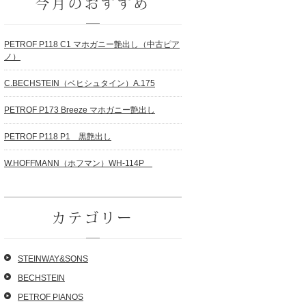
今月のおすすめ
PETROF P118 C1 マホガニー艶出し（中古ピア
ノ）
C.BECHSTEIN（ベヒシュタイン）A.175
PETROF P173 Breeze マホガニー艶出し
PETROF P118 P1 黒艶出し
W.HOFFMANN（ホフマン）WH-114P
カテゴリー
STEINWAY&SONS
BECHSTEIN
PETROF PIANOS