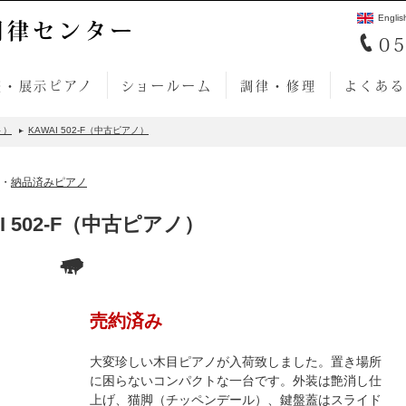
Englis
調律センター
05
売・展示ピアノ
ショールーム
調律・修理
よくある
ト）
KAWAI 502-F（中古ピアノ）
・
納品済みピアノ
I 502-F（中古ピアノ）
売約済み
大変珍しい木目ピアノが入荷致しました。置き場所
に困らないコンパクトな一台です。外装は艶消し仕
上げ、猫脚（チッペンデール）、鍵盤蓋はスライド