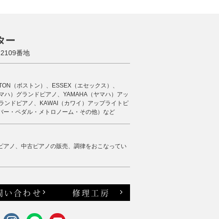
ター
109番地
STON（ボストン）、ESSEX（エセックス）、
（ヤマハ）グランドピアノ、YAMAHA（ヤマハ）アッ
ランドピアノ、KAWAI（カワイ）アップライトピ
バー・ペダル・メトロノーム・その他）など
ピアノ、中古ピアノの販売、調律をおこなってい
問い合わせ
修理工房