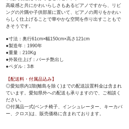
ホフマングランドピアノ
高級感と共にかわいらしさもあるピアノですから、リビ
ホフマンアップライトピアノ
ングの片隅や子供部屋に置いて、ピアノの周りをかわい
らしく仕上げることで華やかな空間を作り出すこともで
中古ピアノ
きそうです。
●寸法：奥行61cm×幅150cm×高さ121cm
●製造年：1990年
●重量：210Kg
●外装仕上げ：バーチ艶出し
●ペダル：3本
調律
【配送料・付属品込み】
修理
◎愛知県内1階(離島を除く)までの配送設置料金は含まれ
ています。愛知県外への配送も承りますので、ご相談く
タッチ・音色の調整
ださい。
ピアノクリーニングと引越し
◎付属品一式(ベンチ椅子、インシュレーター、キーカバ
ー、クロス)は、販売価格に含まれております。
ピアノレンタル