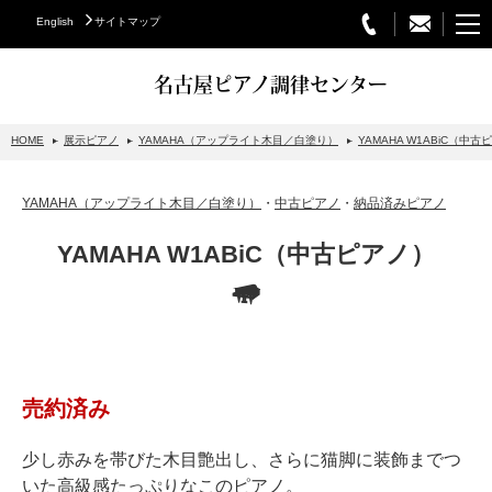
English
サイトマップ
名古屋ピアノ調律センター
HOME
展示ピアノ
YAMAHA（アップライト木目／白塗り）
YAMAHA W1ABiC（中古
STEINWAY&SONS
YAMAHA（アップライト木目／白塗り）
・
中古ピアノ
・
納品済みピアノ
スタインウェイについて
YAMAHA W1ABiC（中古ピアノ）
グランドピアノ
アップライトピアノ
PETROF
BECHSTEIN
売約済み
ベヒシュタイングランドピアノ
ベヒシュタインアップライトピアノ
少し赤みを帯びた木目艶出し、さらに猫脚に装飾までつ
いた高級感たっぷりなこのピアノ。