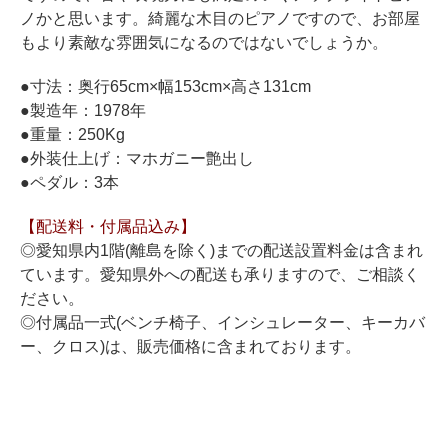
ホフマングランドピアノ
ノかと思います。綺麗な木目のピアノですので、お部屋
ホフマンアップライトピアノ
もより素敵な雰囲気になるのではないでしょうか。
中古ピアノ
●寸法：奥行65cm×幅153cm×高さ131cm
●製造年：1978年
●重量：250Kg
●外装仕上げ：マホガニー艶出し
●ペダル：3本
【配送料・付属品込み】
◎愛知県内1階(離島を除く)までの配送設置料金は含まれ
調律
ています。愛知県外への配送も承りますので、ご相談く
修理
ださい。
◎付属品一式(ベンチ椅子、インシュレーター、キーカバ
タッチ・音色の調整
ー、クロス)は、販売価格に含まれております。
ピアノクリーニングと引越し
ピアノレンタル