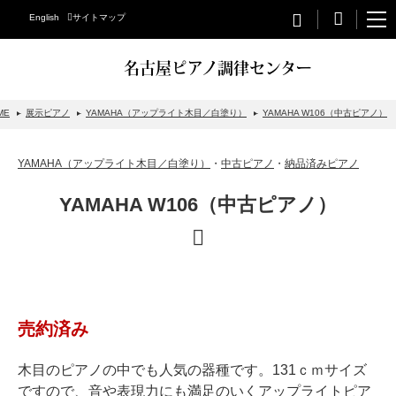
English
サイトマップ
名古屋ピアノ調律センター
ME
展示ピアノ
YAMAHA（アップライト木目／白塗り）
YAMAHA W106（中古ピアノ）
STEINWAY&SONS
YAMAHA（アップライト木目／白塗り）
・
中古ピアノ
・
納品済みピアノ
スタインウェイについて
YAMAHA W106（中古ピアノ）
グランドピアノ
アップライトピアノ
PETROF
BECHSTEIN
売約済み
ベヒシュタイングランドピアノ
ベヒシュタインアップライトピアノ
木目のピアノの中でも人気の器種です。131ｃｍサイズ
ですので、音や表現力にも満足のいくアップライトピア