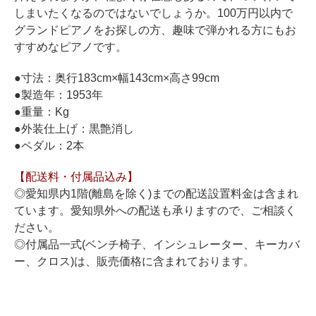
ホフマングランドピアノ
しまいたくなるのではないでしょうか。100万円以内で
ホフマンアップライトピアノ
グランドピアノをお探しの方、趣味で弾かれる方にもお
すすめなピアノです。
中古ピアノ
●寸法：奥行183cm×幅143cm×高さ99cm
●製造年：1953年
●重量：Kg
●外装仕上げ：黒艶消し
●ペダル：2本
【配送料・付属品込み】
調律
◎愛知県内1階(離島を除く)までの配送設置料金は含まれ
修理
ています。愛知県外への配送も承りますので、ご相談く
ださい。
タッチ・音色の調整
◎付属品一式(ベンチ椅子、インシュレーター、キーカバ
ピアノクリーニングと引越し
ー、クロス)は、販売価格に含まれております。
ピアノレンタル