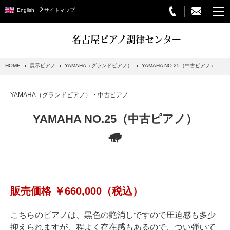
English
サイトマップ
名古屋ピアノ調律センター
HOME
展示ピアノ
YAMAHA（グランドピアノ）
YAMAHA NO.25（中古ピアノ）
STEINWAY&SONS
YAMAHA（グランドピアノ）
・
中古ピアノ
スタインウェイについて
YAMAHA NO.25（中古ピアノ）
グランドピアノ
アップライトピアノ
PETROF
BECHSTEIN
販売価格 ￥660,000
（税込）
ベヒシュタイングランドピアノ
ベヒシュタインアップライトピアノ
こちらのピアノは、黒色の艶消しですので圧迫感も多少
抑えられますが、程よく存在感もあるので、つい弾いて